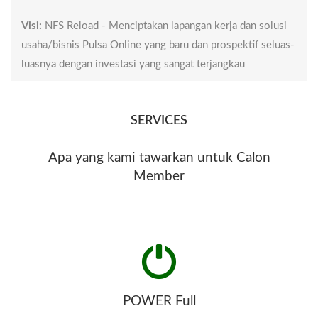
TEMBILAHAN INDRAGIRI
HULU RENGAT KAMPAR
Visi:
NFS Reload - Menciptakan lapangan kerja dan solusi
usaha/bisnis Pulsa Online yang baru dan prospektif seluas-
BANGKINANG
luasnya dengan investasi yang sangat terjangkau
KEPULAUAN MERANTI
SELATPANJANG KUANTAN
SERVICES
SINGINGI TELUK
Apa yang kami tawarkan untuk Calon
KUANTAN BATANGHARI
Member
MUARA BULIAN BUNGO
MUARA BUNGO
SUNGAIPENUH
BENGKULU SELATAN
POWER Full
MANNA BENGKULU