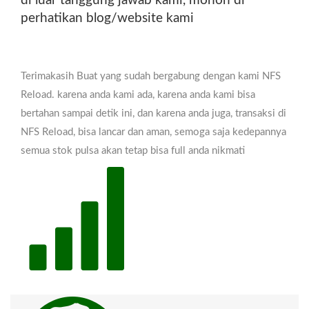
BIREUEN GAYO LUES
di luar tanggung jawab kami, mohon di
perhatikan blog/website kami
BLANG KEJEREN NAGAN
RAYA SUKA MAKMUE
PIDIE SIGLI PIDIE JAYA
Terimakasih Buat yang sudah bergabung dengan kami NFS
Reload. karena anda kami ada, karena anda kami bisa
MEUREUDU SIMEULUE
bertahan sampai detik ini, dan karena anda juga, transaksi di
SINABANG BANDA ACEH
NFS Reload, bisa lancar dan aman, semoga saja kedepannya
semua stok pulsa akan tetap bisa full anda nikmati
LANGSA LHOKSUMAWE
PELALAWAN PANGKALAN
KERINCI ROKAN HILIR
BAGANSIAPIAPI ROKAN
HULU PASIR PENGARAIAN
SIAK SIAK SRI INDRAPURA