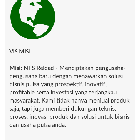
DUMAI PEKANBARU
BINTAN KIJANG KARIMUN
TANJUNG BALAI
KARIMUN KEPULAUAN
VIS MISI
ANAMBAS TAREMPA
LINGGA DAIK NATUNA
Misi:
NFS Reload - Menciptakan pengusaha-
pengusaha baru dengan menawarkan solusi
RANAI BATAM
bisnis pulsa yang prospektif, inovatif,
TANJUNGPINANG
profitable serta Investasi yang terjangkau
masyarakat. Kami tidak hanya menjual produk
SABANG SUBULUSSALAM
saja, tapi juga memberi dukungan teknis,
BENGKALIS BENGKALIS
proses, inovasi produk dan solusi untuk bisnis
dan usaha pulsa anda.
INDRAGIRI HILIR