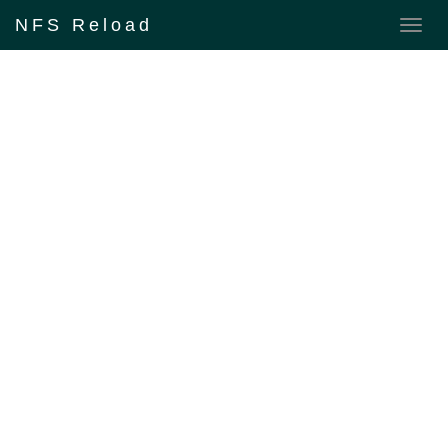
NFS Reload
Isi pulsa online, beli pulsa
online gratis, Pulsa gratis,
pulsa listrik, pulsa telkomsel,
pulsa murah, ACEH BARAT
MEULABOH ACEH BARAT
MEULABOH ACEH BARAT
DAYA BLANGPIDIE ACEH
BESAR JANTHO ACEH
JAYA CALANG ACEH