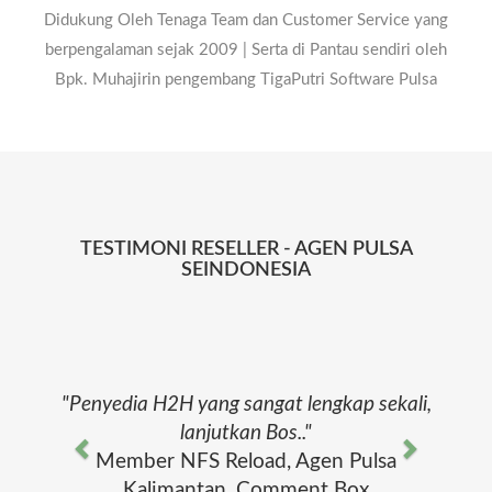
BALAI EMPAT LAWANG
Didukung Oleh Tenaga Team dan Customer Service yang
TEBING TINGGI LAHAT
berpengalaman sejak 2009 | Serta di Pantau sendiri oleh
Bpk. Muhajirin pengembang TigaPutri Software Pulsa
LAHAT KERINCI SIULAK
MERANGIN BANGKO
MUARO JAMBI SENGETI
SAROLANGUN
TESTIMONI RESELLER - AGEN PULSA
SAROLANGUN TANJUNG
SEINDONESIA
JABUNG BARAT KUALA
Previous
Next
TUNGKAL TANJUNG
JABUNG TIMUR MUARA
"Penyedia H2H yang sangat lengkap sekali,
SABAK TEBO MUARA
lanjutkan Bos.."
Member NFS Reload, Agen Pulsa
TEBO JAMBI MUARA
Kalimantan, Comment Box