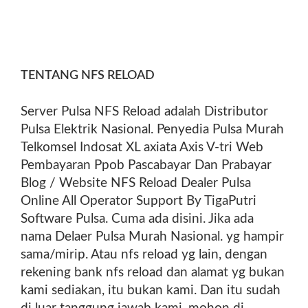
SELATAN TAPAK TUAN
ACEH SINGKIL SINGKIL
ACEH TAMIANG KARANG
TENTANG NFS RELOAD
BARU ACEH TENGAH
Server Pulsa NFS Reload adalah Distributor
TAKENGON ACEH
Pulsa Elektrik Nasional. Penyedia Pulsa Murah
TENGGARA KUTACANE
Telkomsel Indosat XL axiata Axis V-tri Web
Pembayaran Ppob Pascabayar Dan Prabayar
ACEH TIMUR IDI RAYEUK
Blog / Website NFS Reload Dealer Pulsa
ACEH UTARA
Online All Operator Support By TigaPutri
Software Pulsa. Cuma ada disini. Jika ada
LHOKSUKON BENER
nama Delaer Pulsa Murah Nasional. yg hampir
MERIAH SIMPANG TIGA
sama/mirip. Atau nfs reload yg lain, dengan
rekening bank nfs reload dan alamat yg bukan
REDELONG BIREUEN
kami sediakan, itu bukan kami. Dan itu sudah