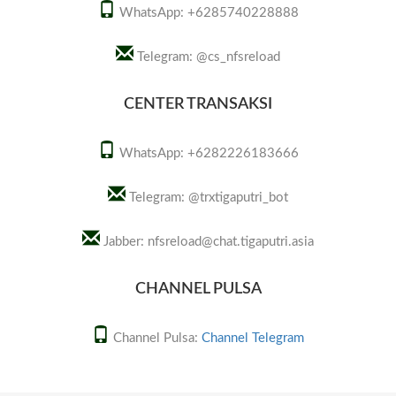
KOMERING ULU TIMUR
WhatsApp: +6285740228888
MARTAPURA PENUKAL
Telegram: @cs_nfsreload
ABAB LEMATANG ILIR
TALANG UBI
CENTER TRANSAKSI
LUBUKLINGGAU PAGAR
WhatsApp: +6282226183666
ALAM PALEMBANG
Telegram: @trxtigaputri_bot
PRABUMULIH LAMPUNG
BARAT LIWA LAMPUNG
Jabber:
nfsreload@chat.tigaputri.asia
SELATAN KALIANDA
CHANNEL PULSA
LAMPUNG TENGAH
Channel Pulsa:
Channel Telegram
GUNUNG SUGIH
LAMPUNG TIMUR