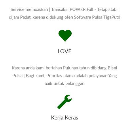
TENGAH KARANG TINGGI
Service memuaskan | Transaksi POWER Full - Tetap stabil
BENGKULU UTARA ARGA
dijam Padat, karena didukung oleh Software Pulsa TigaPutri
MAKMUR KAUR
BINTUHAN KEPAHIANG
KEPAHIANG LEBONG
LOVE
MUARA AMAN
Karena anda kami bertahan Puluhan tahun dibidang Bisni
MUKOMUKO
Pulsa | Bagi kami, Prioritas utama adalah pelayanan Yang
MUKOMUKO REJANG
baik untuk pelanggan
LEBONG CURUP SELUMA
TAIS BENGKULU
BANYUASIN PANGKALAN
Kerja Keras